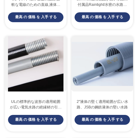
軟な電線のための直線,液体密
付属品Raintight/水密の水路の
度の接続
コネクター
最高 の 価格 を 入手 する
最高 の 価格 を 入手 する
ULの標準的な波形の適用範囲
2"液体の堅く適用範囲が広い水
が広い電気水路の絶縁材の引張
路、JSBの鋼鉄液体の堅い水路
強さ
最高 の 価格 を 入手 する
最高 の 価格 を 入手 する