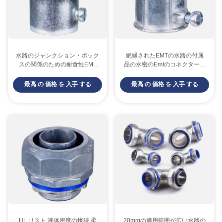
水路のジャンクション・ボック
絶縁されたEMTの水路の付属
スの関係のための耐食性EMT
品の水密のEmtのコネクター亜
の水路の付属品
鉛はダイ カスト
最高 の 価格 を 入手 する
最高 の 価格 を 入手 する
UL リスト 液体密度の接続 柔
20mmの適用範囲が広い水路の