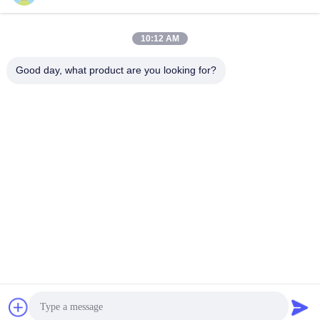
ソーシャル メディア
10:12 AM
迅速な連絡
Good day, what product are you looking for?
テレ
86-574-62690968
メール
sales_ivan@zjhengxing.com
アドレス
100 Jinniuの道のMoushanの町の余姚市都市無し、浙江
Provice、中国
プライバシーポリシー
|
地図
中国 良い 品質 電気水路の付属品 提供者 著作権 2018-2026
YUYAO HENGXING PIPE CO.,LTD すべて 権利は保護されていま