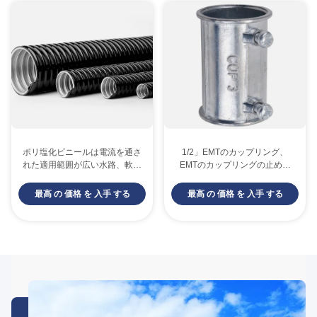
ポリ塩化ビニールは電流を通さ
1/2」EMTのカップリング、
れた適用範囲が広い水路、軟ら
EMTのカップリングの止めね
かな金属の電気水路の管に塗っ
じのタイプ、亜鉛はダイ カス
た
ト
最高 の 価格 を 入手 する
最高 の 価格 を 入手 する