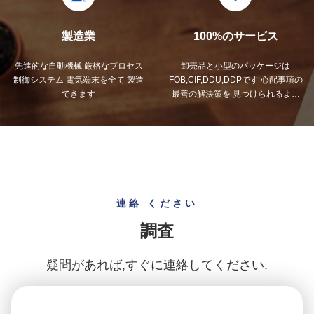
製造業
100%のサービス
先進的な自動機械 厳格なプロセス
卸売品と小型のパッケージは
制御システム 電気端末を全て 製造
FOB,CIF,DDU,DDPです 心配事項の
できます
最善の解決策を 見つけられるよう
にしましょう.
連絡 ください
調査
疑問があれば,すぐに連絡してください.