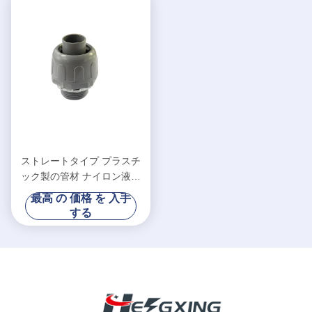
ストレートタイプ プラスチ
ック製の管材 ナイロン液体
密着接続器 隔離
最高 の 価格 を 入手
する