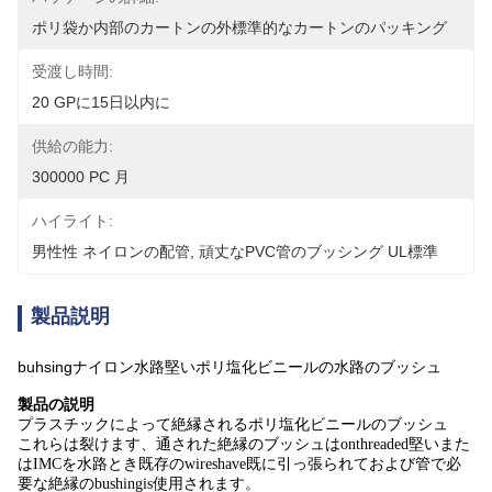
ポリ袋か内部のカートンの外標準的なカートンのパッキング
受渡し時間:
20 GPに15日以内に
供給の能力:
300000 PC 月
ハイライト:
男性性 ネイロンの配管
, 
頑丈なPVC管のブッシング UL標準
製品説明
buhsingナイロン水路堅いポリ塩化ビニールの水路のブッシュ
製品の説明
プラスチックによって絶縁されるポリ塩化ビニールのブッシュ
これらは裂けます、通された絶縁のブッシュはonthreaded堅いまた
はIMCを水路とき既存のwireshave既に引っ張られておよび管で必
要な絶縁のbushingis使用されます。