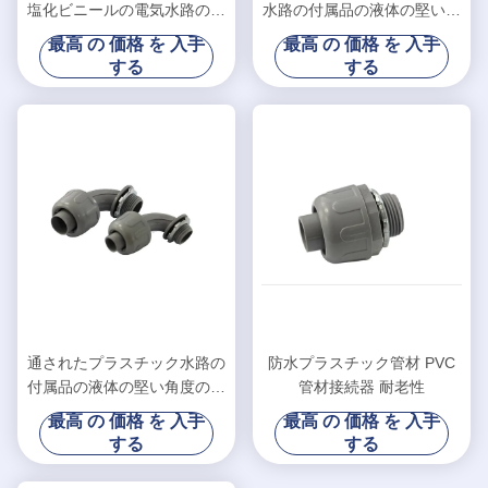
塩化ビニールの電気水路の付
水路の付属品の液体の堅い水
属品、プラスチック水路のブ
路のコネクター3/8" - 4"」サ
最高 の 価格 を 入手
最高 の 価格 を 入手
ッシュ
イズ
する
する
通されたプラスチック水路の
防水プラスチック管材 PVC
付属品の液体の堅い角度のコ
管材接続器 耐老性
ネクターの灰色色
最高 の 価格 を 入手
最高 の 価格 を 入手
する
する