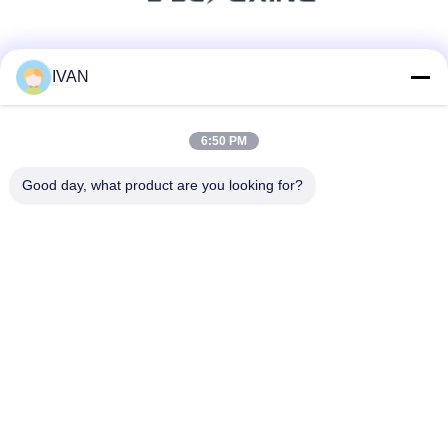
ソーシャル メディア
IVAN
6:50 PM
迅速な連絡
Good day, what product are you looking for?
テレ
86-574-62690968
メール
sales_ivan@zjhengxing.com
アドレス
100 Jinniuの道のMoushanの町の余姚市都市無し、浙江
Provice、中国
プライバシーポリシー
|
地図